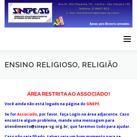
Menu
INÍCIO
SERVIÇOS
INSTITUCIONAL
ENSINO RELIGIOSO, RELIGIÃO
IMAGENS
LEGISLAÇÃO
ESCOLAS
ÁREA RESTRITA AO ASSOCIADO!
Você ainda não está logado na página do
SINEPE
.
ESPAÇO FENEP
CONTATO
Se for
Associado
, por favor, faça Login na área adjacente. Caso
encontre algum problema, mande uma mensagem para
atendimento@sinepe-sg.org.br
, que faremos tudo para ajudar.
Caso não seja filiado, talvez seja um bom momento para se