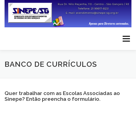
Pular
para
o
conteúdo
Menu
INÍCIO
SERVIÇOS
INSTITUCIONAL
BANCO DE CURRÍCULOS
IMAGENS
LEGISLAÇÃO
ESCOLAS
Quer trabalhar com as Escolas Associadas ao
Sinepe? Então preencha o formulário.
ESPAÇO FENEP
CONTATO